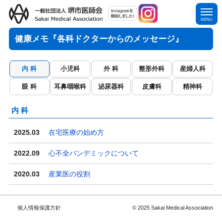
t
MENU
o
g
健康メモ『各科ドクターからのメッセージ』
g
l
e
内 科
小児科
外 科
整形外科
産婦人科
n
眼 科
耳鼻咽喉科
泌尿器科
皮膚科
精神科
a
v
i
内 科
g
a
2025.03
在宅医療の始め方
t
i
2022.09
心不全パンデミックについて
o
n
2020.03
産業医の役割
個人情報保護方針
© 2025 Sakai Medical Association